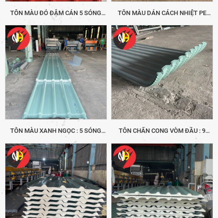
TÔN MÀU ĐỎ ĐẬM CÁN 5 SÓNG
TÔN MÀU DÁN CÁCH NHIỆT PE
VUÔNG
10LI: 9 SÓNG VUÔNG
TÔN MÀU XANH NGỌC : 5 SÓNG
TÔN CHẤN CONG VÒM ĐẦU : 9
VUÔNG
SÓNG VUÔNG