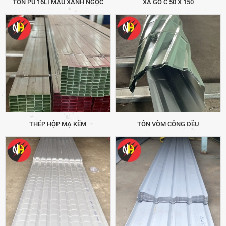
TÔN PU 16LI MÀU XANH NGỌC
XÀ GỒ C 50 X 150
THÉP HỘP MẠ KẼM
TÔN VÒM CÔNG ĐỀU