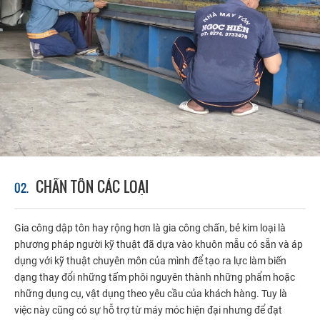
CHẤN TÔN CÁC LOẠI
02.
THÔNG BÁO LỊCH NGHỈ LỄ 30/4 – 1/5
Gia công dập tôn hay rộng hơn là gia công chấn, bẻ kim loại là
Công ty xin thông báo lịch nghỉ lễ 30/4 –
phương pháp người kỹ thuật đã dựa vào khuôn mẫu có sẵn và áp
1/5 đến Quý khách hàng
dụng với kỹ thuật chuyên môn của mình để tạo ra lực làm biến
dạng thay đổi những tấm phôi nguyên thành những phẩm hoặc
những dụng cụ, vật dụng theo yêu cầu của khách hàng. Tuy là
NHÀ MÁY TÔN NGỌC HIỀN NHẬP MÁY PHUN
việc này cũng có sự hỗ trợ từ máy móc hiện đại nhưng để đạt