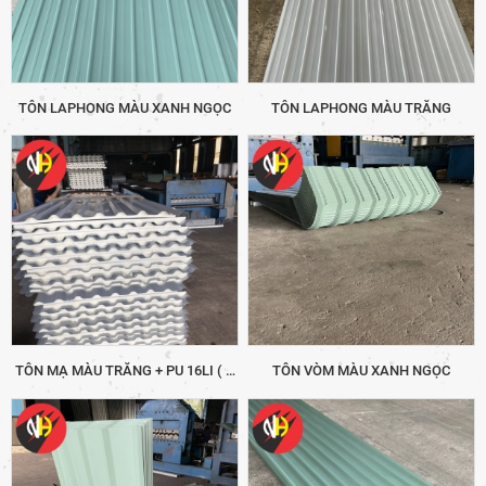
TÔN LAPHONG MÀU XANH NGỌC
TÔN LAPHONG MÀU TRẮNG
TÔN MẠ MÀU TRẮNG + PU 16LI ( 9
TÔN VÒM MÀU XANH NGỌC
SÓNG)