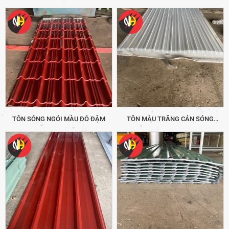
PU 16LI : 9 SÓNG
VUÔNG
TÔN SÓNG NGÓI MÀU ĐỎ ĐẬM
TÔN MÀU TRẮNG CÁN SÓNG
LAPHONG