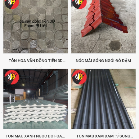
TÔN HOA VĂN ĐỒNG TIỀN 3D
NÓC MÁI SÓNG NGÓI ĐỎ ĐẬM
FOAM PU 16 LI
TÔN MÀU XANH NGỌC ĐỔ FOAM
TÔN MÀU XÁM ĐẬM : 9 SÓNG