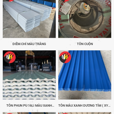
DIỀM CHỈ MÀU TRẮNG
TÔN CUỘN
TÔN PHUN PU 16LI MÀU XANH
TÔN MÀU XANH DƯƠNG TÍM ( XY1)
NGỌC 9 SÓNG
9 SÓNG