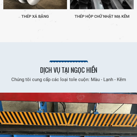
THÉP XẢ BĂNG
THÉP HỘP CHỮ NHẬT MẠ KẼM
DỊCH VỤ TẠI NGỌC HIỀN
Chúng tôi cung cấp các loại tole cuộn: Màu - Lạnh - Kẽm