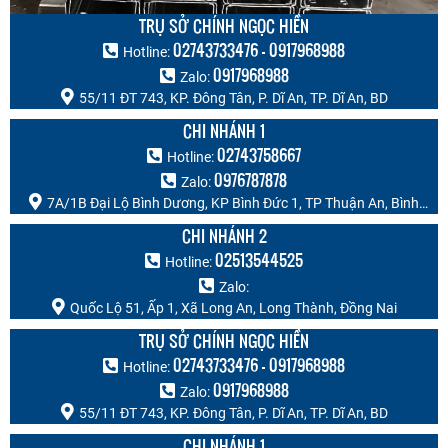
0917968988
Zalo:
55/11 ĐT 743, KP. Đông Tân, P. Dĩ An, TP. Dĩ An, BD
CHI NHÁNH 1
02743758667
Hotline:
0976787878
Zalo:
7A/1B Đại Lộ Bình Dương, KP Bình Đức 1, TP Thuận An, Bình
Dương
CHI NHÁNH 2
02513544525
Hotline:
Zalo:
Quốc Lộ 51, Ấp 1, Xã Long An, Long Thành, Đồng Nai
TRỤ SỞ CHÍNH NGỌC HIỀN
02743733476 - 0917968988
Hotline:
0917968988
Zalo:
55/11 ĐT 743, KP. Đông Tân, P. Dĩ An, TP. Dĩ An, BD
CHI NHÁNH 1
02743758667
Hotline:
0976787878
Zalo:
7A/1B Đại Lộ Bình Dương, KP Bình Đức 1, TP Thuận An, Bình