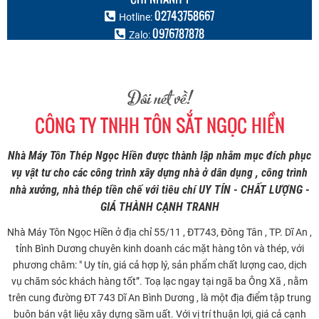
Dương
CHI NHÁNH 2
02513544525
Hotline:
Zalo:
Quốc Lộ 51, Ấp 1, Xã Long An, Long Thành, Đồng Nai
Đôi nét về!
CÔNG TY TNHH TÔN SẮT NGỌC HIỀN
Nhà Máy Tôn Thép Ngọc Hiền được thành lập nhằm mục đích phục
vụ vật tư cho các công trình xây dựng nhà ở dân dụng , công trình
nhà xưởng, nhà thép tiền chế với tiêu chí UY TÍN - CHẤT LƯỢNG -
GIÁ THÀNH CẠNH TRANH
Nhà Máy Tôn Ngọc Hiền ở địa chỉ 55/11 , ĐT743, Đông Tân , TP. Dĩ An ,
tỉnh Bình Dương chuyên kinh doanh các mặt hàng tôn và thép, với
phương châm: " Uy tín, giá cả hợp lý, sản phẩm chất lượng cao, dịch
vụ chăm sóc khách hàng tốt”. Toạ lạc ngay tại ngã ba Ông Xã , nằm
trên cung đường ĐT 743 Dĩ An Bình Dương , là một địa điểm tập trung
buôn bán vật liệu xây dựng sầm uất. Với vị trí thuận lợi, giá cả cạnh