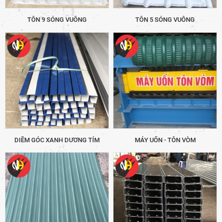
TÔN 9 SÓNG VUÔNG
TÔN 5 SÓNG VUÔNG
DIỀM GÓC XANH DƯƠNG TÍM
MÁY UỐN - TÔN VÒM