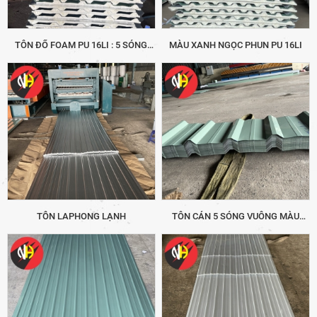
TÔN ĐỔ FOAM PU 16LI : 5 SÓNG
MÀU XANH NGỌC PHUN PU 16LI
VUÔNG
TÔN LAPHONG LẠNH
TÔN CÁN 5 SÓNG VUÔNG MÀU
XANH NGỌC