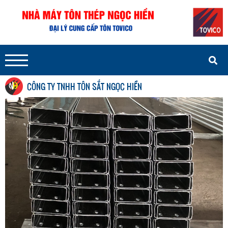
CÔNG TY TNHH TÔN SẮT NGỌC HIỀN
TRỤ SỞ CHÍNH NGỌC HIỀN
02743733476 - 0917968988
Hotline: