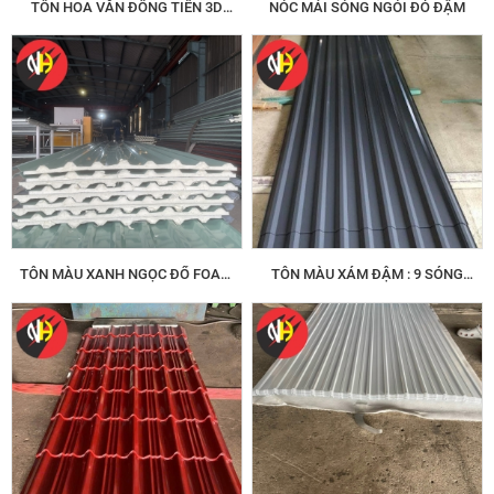
TÔN HOA VĂN ĐỒNG TIỀN 3D
NÓC MÁI SÓNG NGÓI ĐỎ ĐẬM
FOAM PU 16 LI
TÔN MÀU XANH NGỌC ĐỔ FOAM
TÔN MÀU XÁM ĐẬM : 9 SÓNG
PU 16LI : 9 SÓNG
VUÔNG