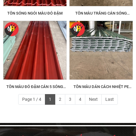
TÔN SÓNG NGÓI MÀU ĐỎ ĐẬM
TÔN MÀU TRẮNG CÁN SÓNG
LAPHONG
TÔN MÀU ĐỎ ĐẬM CÁN 5 SÓNG
TÔN MÀU DÁN CÁCH NHIỆT PE
VUÔNG
10LI: 9 SÓNG VUÔNG
Page 1 / 4
1
2
3
4
Next
Last