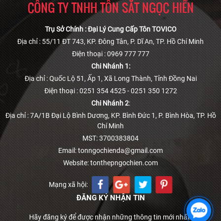
CÔNG TY TNHH TÔN SẮT NGỌC HIỀN
Trụ Sở Chính : Đại Lý Cung Cấp Tôn TOVICO
Địa chỉ : 55/11 ĐT 743, KP. Đông Tân, P. Dĩ An, TP. Hồ Chí Minh
Điện thoại : 0969 777 777
Chi Nhánh 1:
Địa chỉ : Quốc Lộ 51, Ấp 1, Xã Long Thành, Tỉnh Đồng Nai
Điện thoại : 0251 354 4525 - 0251 350 1272
Chi Nhánh 2
:
Địa chỉ : 7A/1B Đại Lộ Bình Dương, KP. Bình Đức 1, P. Bình Hòa, TP. Hồ
Chí Minh
MST: 3700383804
Email: tonngochienda@gmail.com
Website: tonthepngochien.com
Mạng xã hội:
ĐĂNG KÝ NHẬN TIN
Hãy đăng ký để được nhận những thông tin mới nhất!