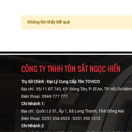
Không tìm thấy kết quả
CÔNG TY TNHH TÔN SẮT NGỌC HIỀN
Trụ Sở Chính : Đại Lý Cung Cấp Tôn TOVICO
Địa chỉ : 55/11 ĐT 743, KP. Đông Tân, P. Dĩ An, TP. Hồ Chí Min
Điện thoại : 0969 777 777
Chi Nhánh 1:
Địa chỉ : Quốc Lộ 51, Ấp 1, Xã Long Thành, Tỉnh Đồng Nai
Điện thoại : 0251 354 4525 - 0251 350 1272
Chi Nhánh 2
: