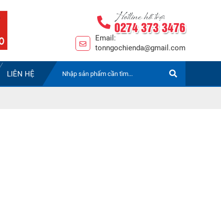
Hotline hỗ trợ:
0274 373 3476
Email:
tonngochienda@gmail.com
LIÊN HỆ