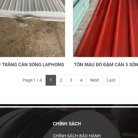
 TRẮNG CÁN SÓNG LAPHONG
TÔN MÀU ĐỎ ĐẬM CÁN 5 SÓ
Page 1 / 4
1
2
3
4
Next
Last
CHÍNH SÁCH
CHÍNH SÁCH BẢO HÀNH