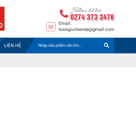
Hotline hỗ trợ:
0274 373 3476
Email:
tonngochienda@gmail.com
LIÊN HỆ