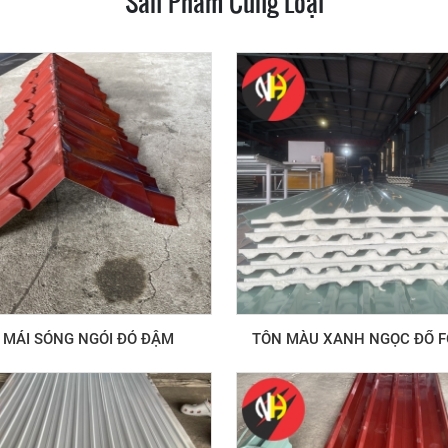
Sản Phẩm Cùng Loại
 MÁI SÓNG NGÓI ĐỎ ĐẬM
TÔN MÀU XANH NGỌC ĐỔ 
16LI : 9 SÓNG