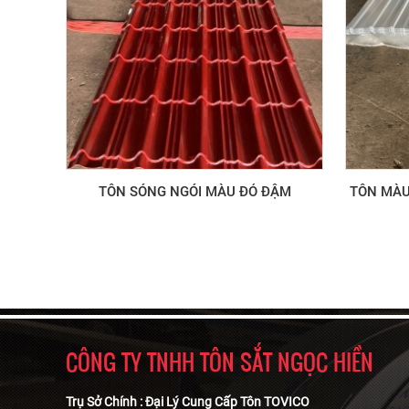
TÔN SÓNG NGÓI MÀU ĐỎ ĐẬM
TÔN MÀU
CÔNG TY TNHH TÔN SẮT NGỌC HIỀN
Trụ Sở Chính : Đại Lý Cung Cấp Tôn TOVICO